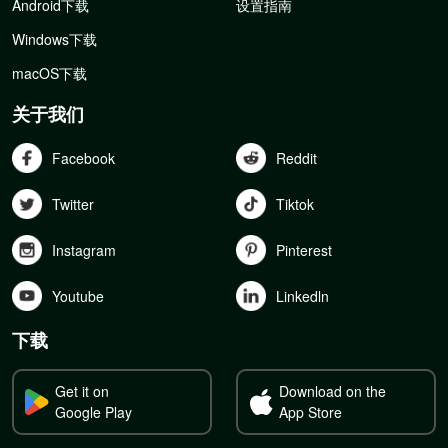
Android下载
设置指南
Windows下载
macOS下载
关于我们
Facebook
Reddit
Twitter
Tiktok
Instagram
Pinterest
Youtube
Linkedln
下载
Get it on
Download on the
Google Play
App Store